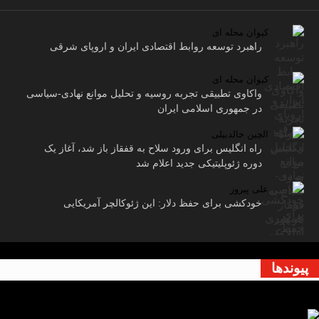
کیوان محله ای
راهبرد توسعه روابط اقتصادی ایران و اروپای شرقی
کیوان محله ای
واکاوی تطبیقی تجربه روسیه و تحلیل موانع نهادی-سیاسی
در جمهوری اسلامی ایران
الچین خالدبیلی
راه انگلیس برای ورود سلاح به قفقاز باز شد، آغاز یک
دوره ژئوپلیتیکی جدید اعلام شد
علی پیروز
خودکشی برای حفظ دلار: این ژئوکالچر آمریکایی
پیوندها