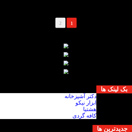
2
1
بک لینک ها
دکتر آشپزخانه
ابزار نیکو
هشتیا
کافه گردی
جديدترين ها