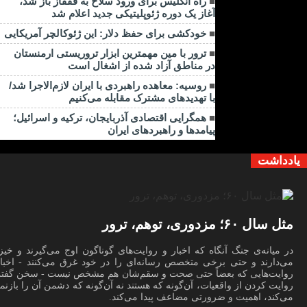
راه انگلیس برای ورود سلاح به قفقاز باز شد،
آغاز یک دوره ژئوپلیتیکی جدید اعلام شد
خودکشی برای حفظ دلار: این ژئوکالچر آمریکایی
ترور با مین مهمترین ابزار تروریستی ارمنستان
در مناطق آزاد شده از اشغال است
روسیه: معاهده راهبردی با ایران لازم‌الاجرا شد/
با تهدیدهای مشترک مقابله می‌کنیم
همگرایی اقتصادی آذربایجان، ترکیه و اسرائیل؛
پیامدها و راهبردهای ایران
یادداشت
مثل سال ۶۰؛ مزدوری، توهم، ترور
در میانه‌ی جنگ آنگاه که اخبار و روایت‌های گوناگون اوج می‌گیرند و خیز
می‌دارند و حتی برخی متخصص رسانه‌ای را در خود غرق می‌کنند - اخبار
روایت‌هایی که بعضاً حتی صحت و سقم‌شان هم مشخص نیست - سخن گفتن
روایت کردن از واقعیات، آن‌گونه که هستند نه آن‌گونه که دشمن آن را بازنم
می‌کند، اهمیت و ضرورتی مضاعف پیدا می‌کند.