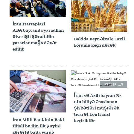
21 اکتبر 2019
İran startapları
22 اکتبر 2019
Azərbaycanda yaradılan
əlverişli şəraitdən
Bakıda Beynəlxalq Taxıl
yararlanmağa dəvət
Forumu keçiriləcək
edilib
18 اکتبر 2019
İran və Azərbaycan R-
nın biliyə əsaslanan
şirkətləri müştərək
15 اکتبر 2019
ticarət konfransı
İran Milli Bankının Bakı
keçiriblər
filialı bu ilin ilk 9 ayını
zərərlə başa vurub