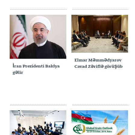
24 اکتبر 2019
22 اکتبر 2019
Elmar Məmmədyarov
İran Prezidenti Bakıya
Cavad Zəriflə görüşüb
gəlir