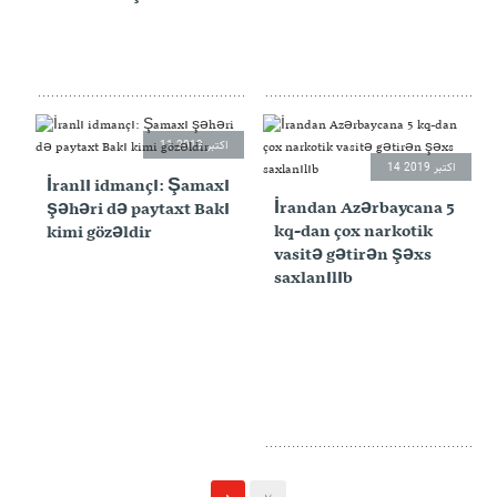
11 اکتبر 2019
14 اکتبر 2019
İranlı idmançı: Şamaxı
İrandan Azərbaycana 5
şəhəri də paytaxt Bakı
kq-dan çox narkotik
kimi gözəldir
vasitə gətirən şəxs
saxlanılıb