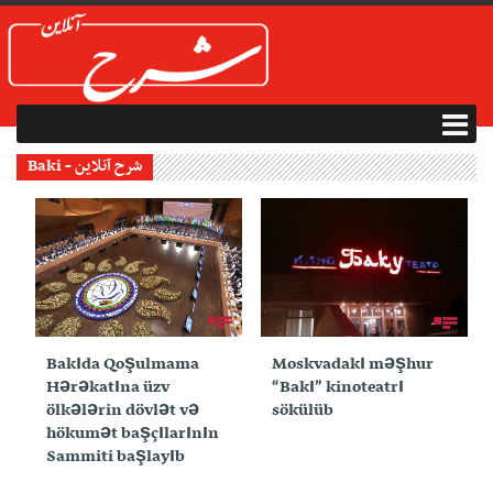
Baki - شرح آنلاین
03 نوامبر 2019
25 اکتبر 2019
Bakıda Qoşulmama
Moskvadakı məşhur
Hərəkatına üzv
“Bakı” kinoteatrı
ölkələrin dövlət və
sökülüb
hökumət başçılarının
Sammiti başlayıb