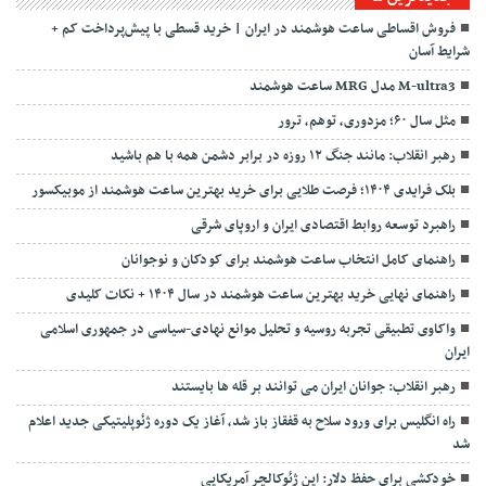
فروش اقساطی ساعت هوشمند در ایران | خرید قسطی با پیش‌پرداخت کم +
شرایط آسان
ساعت هوشمند MRG مدل M-ultra3
مثل سال ۶۰؛ مزدوری، توهم، ترور
رهبر انقلاب: مانند جنگ ۱۲ روزه در برابر دشمن همه با هم باشید
بلک فرایدی ۱۴۰۴؛ فرصت طلایی برای خرید بهترین ساعت هوشمند از موبیکسور
راهبرد توسعه روابط اقتصادی ایران و اروپای شرقی
راهنمای کامل انتخاب ساعت هوشمند برای کودکان و نوجوانان
راهنمای نهایی خرید بهترین ساعت هوشمند در سال ۱۴۰۴ + نکات کلیدی
واکاوی تطبیقی تجربه روسیه و تحلیل موانع نهادی-سیاسی در جمهوری اسلامی
ایران
رهبر انقلاب: جوانان ایران می توانند بر قله ها بایستند
راه انگلیس برای ورود سلاح به قفقاز باز شد، آغاز یک دوره ژئوپلیتیکی جدید اعلام
شد
خودکشی برای حفظ دلار: این ژئوکالچر آمریکایی