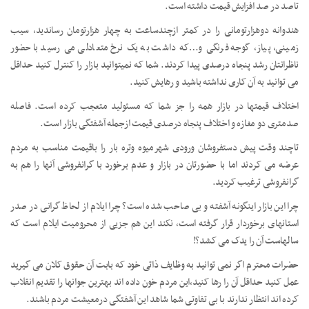
تاصد در صد افزایش قیمت داشته است.
هندوانه دوهزارتومانی را در کمتر ازچندساعت به چهار هزارتومان رساندید، سیب
زمینی، پیاز، گوجه فرنگی و…که داشت به یک نرخ متعادلی می رسید با حضور
ناظرانتان رشد پنجاه درصدی پیدا کردند. شما که نمیتوانید بازار را کنترل کنید حداقل
می توانید به آن کاری نداشته باشید و رهایش کنید.
اختلاف قیمتها در بازار همه را جز شما که مسئولید متعجب کرده است. فاصله
صدمتری دو مغازه و اختلاف پنجاه درصدی قیمت ازجمله آشفتگی بازار است.
تاچند وقت پیش دستفروشان ورودی شهرمیوه وتره بار را باقیمت مناسب به مردم
عرضه می کردند اما با حضورتان در بازار و عدم برخورد با گرانفروشی آنها را هم به
گرانفروشی ترغیب کردید.
چرا این بازار اینگونه آشفته و بی صاحب شده است؟ چرا ایلام از لحاظ گرانی در صدر
استانهای برخوردار قرار گرفته است، نکند این هم جزیی از محرومیت ایلام است که
سالهاست آن را یدک می کشد؟!
حضرات محترم اگر نمی توانید به وظایف ذاتی خود که بابت آن حقوق کلان می گیرید
عمل کنید حداقل آن را رها کنید،این مردم خون داده اند بهترین جوانها را تقدیم انقلاب
کرده اند انتظار ندارند با بی تفاوتی شما شاهد این آشفتگی درمعیشت مردم باشند.