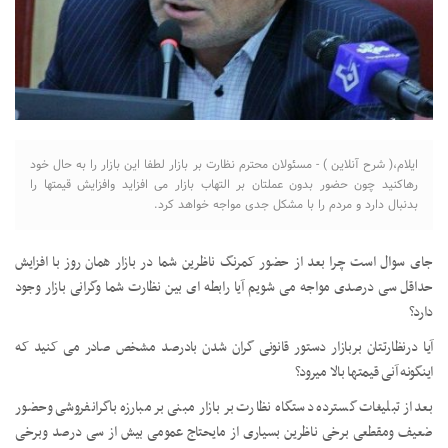
ایلام،( شرح آنلاین ) - مسئولان محترم نظارت بر بازار لطفا این بازار را به حال خود
رهاکنید چون حضور بدون عملتان بر التهاب بازار می افزاید وافزایش قیمتها را
بدنبال دارد و مردم را با مشکل جدی مواجه خواهد کرد.
جای سوال است چرا بعد از حضور کمرنگ ناظرین شما در بازار همان روز با افزایش
حداقل سی درصدی مواجه می شویم آیا رابطه ای بین نظارت شما وگرانی بازار وجود
دارد؟
آیا درنظارتتان بربازار دستور قانونی گران شدن بادرصد مشخص صادر می کنید که
اینگونه آنی قیمتها بالا میرود؟
بعد از تبلیغات گسترده دستگاه نظارت بر بازار مبنی بر مبارزه باگرانفروشی وحضور
ضعیف ومقطعی برخی ناظرین بسیاری از مایحتاج عمومی بیش از سی درصد وبرخی