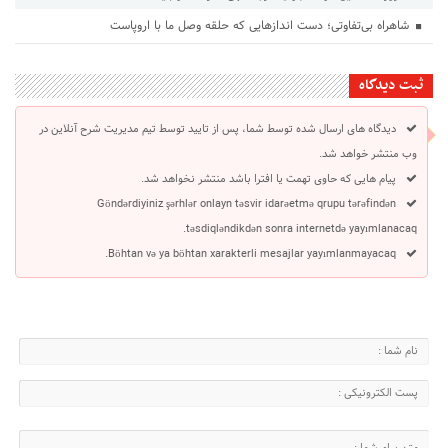
شاهراه بی‌تفاوتی؛ دست اندازهایی که حلقه وصل ما با اروپاست
ثبت دیدگاه
دیدگاه های ارسال شده توسط شما، پس از تایید توسط تیم مدیریت شرح آنلاین در
وب منتشر خواهد شد.
پیام هایی که حاوی تهمت یا افترا باشد منتشر نخواهد شد.
Göndərdiyiniz şərhlər onlayn təsvir idarəetmə qrupu tərəfindən
təsdiqləndikdən sonra internetdə yayımlanacaq.
Böhtan və ya böhtan xarakterli mesajlar yayımlanmayacaq.