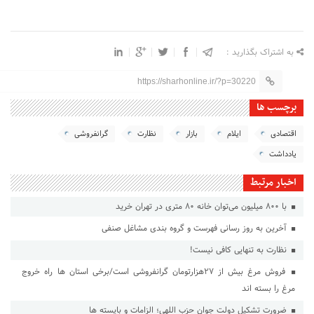
به اشتراک بگذارید :
https://sharhonline.ir/?p=30220
برچسب ها
اقتصادی
ایلام
بازار
نظارت
گرانفروشی
یادداشت
اخبار مرتبط
با ۸۰۰ میلیون می‌توان خانه ۸۰ متری در تهران خرید
آخرین به روز رسانی فهرست و گروه بندی مشاغل صنفی
نظارت به تنهایی کافی نیست!
فروش مرغ بیش از ۲۷هزارتومان گرانفروشی است/برخی استان ها راه خروج
مرغ را بسته اند
ضرورت تشکیل دولت جوان حزب اللهی؛ الزامات و بایسته ها