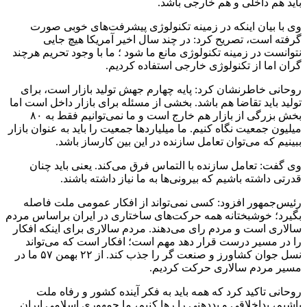
باید هم داخلی و هم خارجی باشد.
وی با بیان اینکه در زمینه تکنولوژی پیشرفت‌های خوبی صورت
گرفته است، تصریح کرد: در چند سال اخیر آمریکا هیچ جایی
نتوانست در زمینه تکنولوژی مانع ما شود ؛ ما با وجود تحریم هرچند
گران اما از تکنولوژی خارجی استفاده کردیم.
روحانی خاطرنشان کرد: پایه چهارم جهش تولید بازار است، برای
تولید باید تقاضا هم باشد. بخشی از مسئله برای بازار داخل است اما
بخش بزرگی از بازار هم خارج است و ما نمی‌توانیم فقط به ۸۰
میلیون جمعیت نگاه کنیم. ما میلیاردها جمعیت را باید به عنوان بازار
ببینیم که می‌توان تعامل سازنده در این بین کارساز باشد.
وی گفت: تعامل سازنده با التماس فرق می‌کند. یعنی باید چنان
قدرتی داشته باشیم که بیرونی‌ها به ما نیاز داشته باشند.
رئیس‌جمهور افزود: کسی نمی‌تواند از افکار عمومی ملت فاصله
بگیرد؛ خوشبختانه همه حرکت‌های ساختاری در ایران براساس مردم
سالاری است و مردم رای می‌دهند. مردم سالاری برای اینکه افکار
را در مسیر درست قرار دهد مهم است؛ افکار است که می‌تواند
نسل جوان کشاورز و صنعت گر را جذب کند. از ۲۲ بهمن ۵۷ ما در
مسیر مردم سالاری حرکت کردیم.
روحانی تاکید کرد که همه باید به فکر آینده کشور و رفاه ملت
باشیم، بداخلاقی و بددهنی را رها کنیم، ما جمهوری اسلامی ایران