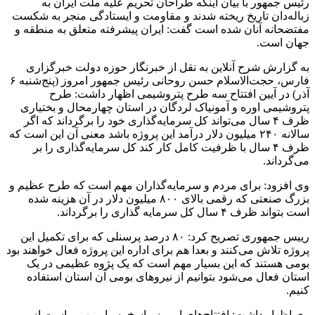
رئیس جمهور با بیان اینکه طراحان تحریم علیه ملت ایران به
زباله‌دان تاریخ ریخته شدند و مقاومت و ایستادگی منجر به شکست
مفتضحانه آنان شده است گفت: ایران پیشرفته متعلق به منطقه و
جهان است.
به گزارش شرح آنلاین به نقل از خبرنگار حوزه دولت خبرگزاری
فارس، حجت‌الاسلام حسن روحانی رئیس جمهور امروز (پنج‌شنبه ۶
آذر) در آیین افتتاح سه طرح پتروشیمی اظهار داشت: طرح
پتروشیمی اوره و آمونیاک لردگان در استان چهارمحال و بختیاری
ظرف ۴ سال می‌تواند کل سرمایه‌گذاری خود را برگرداند که اگر
سالانه ۲۴۰ میلیون دلار درآمد این پروژه باشد معنی آن این است که
ظرف ۴ سال با ظرفیت کامل کار کند کل سرمایه‌گذاری را بر
می‌گرداند.
وی افزود: برای مردم و سرمایه‌گذاران مهم است که طرح عظیم و
بزرگ صنعتی که رقمی بالای ۸۰۰ میلیون دلار در آن هزینه شده
است بتواند ظرف ۴ سال کل سرمایه گذاری را برگرداند.
رییس جمهوری تصریح کرد: ۸۰ درصد پرسنلی که برای تکمیل این
پروژه تلاش می‌کنند و بعدا هم برای اداره این پروژه فعال خواهند بود
بومی هستند که این بسیار مهم است که یک پژوه عظیمی در یک
استان فعال می‌شود بتوانیم از نیروهای بومی آن استان استفاده
کنیم.
وی اظهار داشت: افتتاح‌های امروز پاسخ بسیار مهمی است از