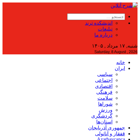
اندیشکده ترند
تبلیغات
درباره ما
شنبه, ۱۷ مرداد , ۱۴۰۵
Saturday, 8 August , 2026
خانه
ایران
سیاسی
اجتماعی
اقتصادی
فرهنگی
سلامت
شوراها
ورزش
گردشگری
استان‌ها
جمهوری آذربایجان
قفقاز و آناتولی
Azərbaycanca