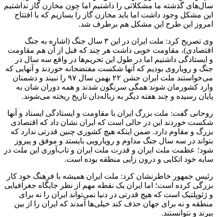
سال‌های گذشته ما مشکلاتی را داشتیم اما چون مخازن گاز نداشتیم
این مشکل وجود داشت اما باید مخازن گاز را بسازیم که با افتتاح
امروز این طرح این مشکل هم برطرف شد.
وی تصریح کرد: ملت ایران در این ۳ سال جنگ (اشاره به جنگ
اقتصادی)، مقاومت خوبی داشت هر چند که قبل از آن هم مقاومت
و ایستادگی داشتیم اما در طول این تحریم‌ها در واقع سه سال در
جنگ و رویاروی بودیم که آنها شکست مفتضحانه خوردند و آنهایی که
می‌خواستند ملت ایران جشن ۲۲ بهمن سال ۹۷ را نبیند و دشمنان
وارد کشورمان شوند همگی سرنگون شدند و همه دوران شان به
پایان رسیده و چند هفته دیگر به زباله‌دان تاریخ ریخته می‌شوند.
روحانی گفت: ملت بزرگ ایران با مقاومت و ایستادگی ایستاد و آنها
شکست خوردند این در حالی است که ایران نشان داد که اقتصادی
بزرگ و مقاوم دارد. ضمن اینکه هیچ کشوری چنین قدرتی ندارد که
بتواند در سه سال جنگ مداوم و رویارویی بایستد و موفق و پیروز
شود؛ عظمت ملت ایران و قدرت ملت ایران و تاب‌آوری این ملت در
سایه خود اتکایی و درون زایی منطقه بوده است.
رئیس جمهور خاطرنشان کرد:‌ ملت ایران همیشه با فرهنگ خود کار
بزرگی کرده است؛ اما ایران یک نقطه مهم از نظر جایگاه جغرافیایی
و ژئوپلتیک است که هیچ قدرتی در دنیا نمی‌تواند ایران را نه برای
منطقه و نه برای جهان حذف کند خیلی‌ها آمدند که ایران را از بین
ببرند و نتوانستند.