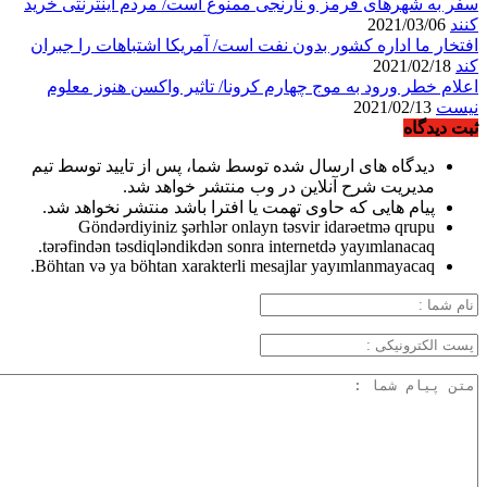
سفر به شهرهای قرمز و نارنجی ممنوع است/ مردم اینترنتی خرید
کنند
2021/03/06
افتخار ما اداره کشور بدون نفت است/ آمریکا اشتباهات را جبران
کند
2021/02/18
اعلام خطر ورود به موج چهارم کرونا/ تاثیر واکسن هنوز معلوم
نیست
2021/02/13
ثبت دیدگاه
دیدگاه های ارسال شده توسط شما، پس از تایید توسط تیم
مدیریت شرح آنلاین در وب منتشر خواهد شد.
پیام هایی که حاوی تهمت یا افترا باشد منتشر نخواهد شد.
Göndərdiyiniz şərhlər onlayn təsvir idarəetmə qrupu
tərəfindən təsdiqləndikdən sonra internetdə yayımlanacaq.
Böhtan və ya böhtan xarakterli mesajlar yayımlanmayacaq.