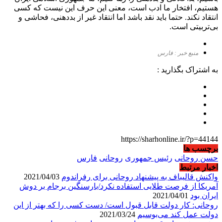
هستیم، افتخار ما ادب است،‌ معنی این حرف این نیست که کسی
انتقاد نکند. حتما باید نقد باشد اما انتقاد غیر از بددهنی، فحاشی و
بی‌تربیتی است.
منبع خبر : فارس
به اشتراک بگذارید :
https://sharhonline.ir/?p=44144
برچسب ها
حسن روحانی
رئیس جمهوری
روحانی
فارس
اخبار مرتبط
واکنش قالیباف به پیشنهاد روحانی برای رفراندوم
2021/04/03
آمریکا از فرصت طلایی استفاده نکرد/بارسنگین برجام بر دوش
ایران بود
2021/04/01
روحانی: کار دولت قابل قبول است/ دست کسی را که بهتر از این
دولت عمل کند می‌بوسیم
2021/03/24