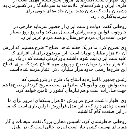
طرف ایران و شرکت‌های علاقه‌مند به سرمایه‌گذار در کشورمان به
دشمنان ملت‌ که نشان دهند ایران جاذبه‌های خوبی برای
سرمایه‌گذاری دارد.
روحانی گفت: دولت و ملت ایران از حضور سرمایه خارجی در
چارچوب قوانین و مقرراتش استقبال می‌کند و امروز روز بسیار
خوبی است برای مردم خوزستان و همه مردم عزیز ایران.
وی تصریح کرد: ما در یک هفته شاهد افتتاح ۳ طرح هستیم که ارزش
آن ۳۰ هزار میلیارد تومان است؛ این موضوع برای آن افرادی که
علیه ملت ایران نیت شوم داشتند باورکردنی نیست که در یک روز
۳۰ هزار میلیارد تومان طرح و پروژه مهم افتتاح شود که برای افتتاح
این طرح‌ها رقمی حدود هزار میلیارد دلار اعتبار هزینه شده است.
رئیس جمهور با اشاره به افتتاح یک طرح در پتروشیمی که
محصولش اوره و آمونیاک صادراتی است تصریح کرد: این طرح‌ها هم
جهت صادرات است و هم نیازهای کشور را تامین خواهد کرد.
وی اظهار داشت: طرح فرآورش ۵۰ هزار بشکه‌ای امروز برای ما
اهمیت زیادی دارد که با این مدل فرآورش، اولین باری است که ما
در این صنعت گام گذاشتیم.
روحانی خاطرنشان کرد: تاسیس مخازن بزرگ نفت، میعانات و گاز
هم برای توسعه کشور نیاز است این در حالی است که در طول