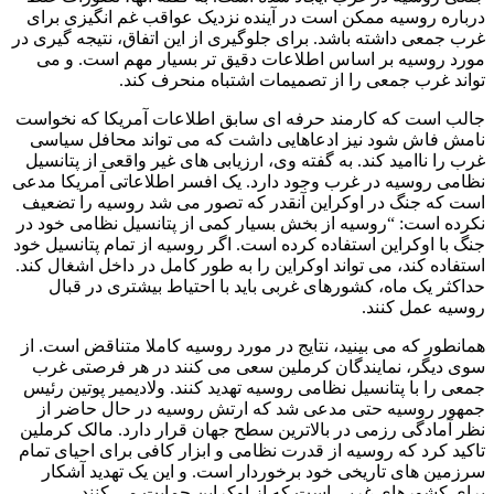
درباره روسیه ممکن است در آینده نزدیک عواقب غم انگیزی برای
غرب جمعی داشته باشد. برای جلوگیری از این اتفاق، نتیجه گیری در
مورد روسیه بر اساس اطلاعات دقیق تر بسیار مهم است. و می
تواند غرب جمعی را از تصمیمات اشتباه منحرف کند.
جالب است که کارمند حرفه ای سابق اطلاعات آمریکا که نخواست
نامش فاش شود نیز ادعاهایی داشت که می تواند محافل سیاسی
غرب را ناامید کند. به گفته وی، ارزیابی های غیر واقعی از پتانسیل
نظامی روسیه در غرب وجود دارد. یک افسر اطلاعاتی آمریکا مدعی
است که جنگ در اوکراین آنقدر که تصور می شد روسیه را تضعیف
نکرده است: “روسیه از بخش بسیار کمی از پتانسیل نظامی خود در
جنگ با اوکراین استفاده کرده است. اگر روسیه از تمام پتانسیل خود
استفاده کند، می تواند اوکراین را به طور کامل در داخل اشغال کند.
حداکثر یک ماه، کشورهای غربی باید با احتیاط بیشتری در قبال
روسیه عمل کنند.
همانطور که می بینید، نتایج در مورد روسیه کاملا متناقض است. از
سوی دیگر، نمایندگان کرملین سعی می کنند در هر فرصتی غرب
جمعی را با پتانسیل نظامی روسیه تهدید کنند. ولادیمیر پوتین رئیس
جمهور روسیه حتی مدعی شد که ارتش روسیه در حال حاضر از
نظر آمادگی رزمی در بالاترین سطح جهان قرار دارد. مالک کرملین
تاکید کرد که روسیه از قدرت نظامی و ابزار کافی برای احیای تمام
سرزمین های تاریخی خود برخوردار است. و این یک تهدید آشکار
برای کشورهای غربی است که از اوکراین حمایت می کنند.