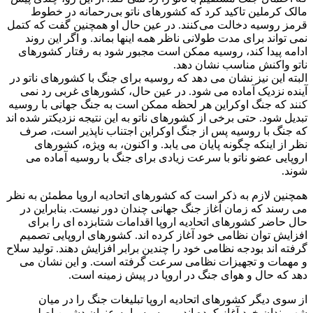
مالک کرملین تاکید کرد که کشورهای ناتو بی‌رحمانه در خطوط
قرمز روسیه دخالت می‌کنند. در عین حال او همچنین گفت که کتمل
نمی تواند برای مدت طولانی ناظر همه اینها بماند. و اگر این روند
ادامه پیدا کند، روسیه ممکن است مجبور شود به رفتار کشورهای
ناتو واکنش مناسب نشان دهد.
البته این نیز نشان می دهد که روسیه برای جنگ با کشورهای ناتو در
آینده نزدیک آماده می شود. در عین حال، کشورهای غربی رد نمی
کنند که جنگ اوکراین هر لحظه ممکن است به جنگ جهانی با روسیه
تبدیل شود. حتی برخی از کشورهای ناتو به این نتیجه نزدیکتر شده اند
که جنگ با روسیه پس از جنگ اوکراین اجتناب ناپذیر است، صرف
نظر از اینکه چگونه پایان می یابد. و اکنون، به ویژه، کشورهای
اروپایی عضو ناتو با سرعت زیادی برای جنگ با روسیه آماده می
شوند.
همچنین لازم به ذکر است که کشورهای اتحادیه اروپا مطمئن به نظر
می رسند که زمان آغاز جنگ جهانی چندان دور نیست. بنابراین در
حال حاضر کشورهای اتحادیه اروپا اقدامات شتابزده ای را برای
افزایش توان نظامی خود آغاز کرده اند. کشورهای اروپایی تصمیم
گرفته اند بودجه نظامی خود را چندین برابر افزایش دهند. تولید سلاح
و مهمات و تجهیزات نظامی سرعت گرفته است. و این نشان می
دهد که حال و هوای جنگ در اروپا در پیش زمینه است.
از سوی دیگر کشورهای اتحادیه اروپا تبلیغات جنگ را در میان
شهروندان خود آغاز کرده اند و روسیه را به عنوان دشمن اصلی