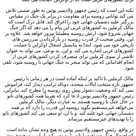
نکته این است که رئیس جمهور ولادیمیر پوتین به طور ضمنی تلاش
می کند توانایی روسیه برای مقاومت در برابر یک جنگ در مقیاس
بزرگتر علیه دشمنان جهانی خود را اغراق کند. قابل درک است که
مالک کرملین به کشورهای غربی این پیام را می دهد که اگر جنگ
جهانی شروع شود، ارتش روسیه مطمئنا پیروز خواهد شد. علاوه بر
این، وقتی صحبت از قدرت روسیه در بازگرداندن سرزمین های
تاریخی خود می شود، ابتدا به پتانسیل اشغال اوکراین با حمایت
کشورهای غربی اشاره می کند. و این، به نوعی، می تواند به عنوان
تلاشی از سوی کرملین برای منصرف کردن کشورهای غربی از
انجام اقداماتی که می تواند منجر به جنگ جهانی با روسیه شود، تلقی
شود.
مالک کرملین با تاکید بر اینکه آماده است در هر زمانی با رئیس
جمهور تازه منتخب ایالات متحده، دونالد ترامپ دیدار کند، فراموش
نمی کند که وضعیت دشوار پیش روی روسیه را مطرح کند. بنابراین،
رئیس جمهور ولادیمیر پوتین ادعا کرد که تقریباً همه کشورهای ناتو
در حال جنگ با روسیه هستند. به عبارت دیگر، مالک کرملین
می‌خواهد غیرمستقیم بگوید روسیه این قدرت را دارد که بر همه
دشمنان جهانی خود غلبه کند. و با آن، او سعی می کند کشورهای ناتو
را با تهدیدهای غیرمستقیم بترساند.
در واقع، رئیس جمهور ولادیمیر پوتین به هیچ وجه نشان نداده است
که احتمال جنگ مستقیم با ناتو را رد نمی کند. از این رو، چندی پیش