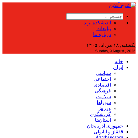
اندیشکده ترند
تبلیغات
درباره ما
یکشنبه, ۱۸ مرداد , ۱۴۰۵
Sunday, 9 August , 2026
خانه
ایران
سیاسی
اجتماعی
اقتصادی
فرهنگی
سلامت
شوراها
ورزش
گردشگری
استان‌ها
جمهوری آذربایجان
قفقاز و آناتولی
Azərbaycanca