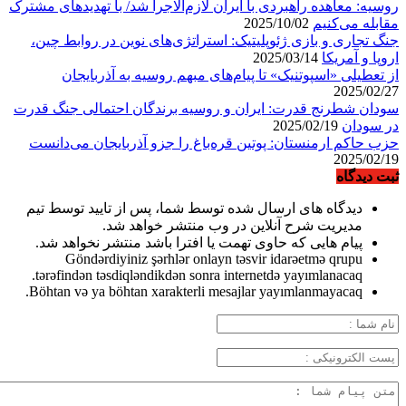
روسیه: معاهده راهبردی با ایران لازم‌الاجرا شد/ با تهدیدهای مشترک
مقابله می‌کنیم
2025/10/02
جنگ تجاری و بازی ژئوپلیتیک: استراتژی‌های نوین در روابط چین،
اروپا و آمریکا
2025/03/14
از تعطیلی «اسپوتنیک» تا پیام‌های مبهم روسیه به آذربایجان
2025/02/27
سودان شطرنج قدرت: ایران و روسیه برندگان احتمالی جنگ قدرت
در سودان
2025/02/19
حزب حاکم ارمنستان: پوتین قره‌باغ را جزو آذربایجان می‌دانست
2025/02/19
ثبت دیدگاه
دیدگاه های ارسال شده توسط شما، پس از تایید توسط تیم
مدیریت شرح آنلاین در وب منتشر خواهد شد.
پیام هایی که حاوی تهمت یا افترا باشد منتشر نخواهد شد.
Göndərdiyiniz şərhlər onlayn təsvir idarəetmə qrupu
tərəfindən təsdiqləndikdən sonra internetdə yayımlanacaq.
Böhtan və ya böhtan xarakterli mesajlar yayımlanmayacaq.