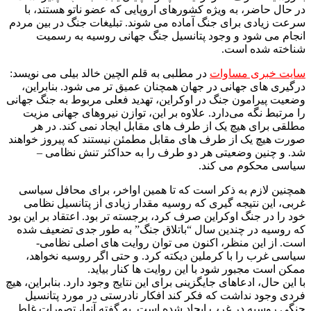
در حال حاضر، به ویژه کشورهای اروپایی که عضو ناتو هستند، با
سرعت زیادی برای جنگ آماده می شوند. تبلیغات جنگ در بین مردم
انجام می شود و وجود پتانسیل جنگ جهانی روسیه به رسمیت
شناخته شده است.
سایت خبری مساوات
در مطلبی به قلم الچین خالد بیلی می نویسد:
درگیری های جهانی در جهان همچنان عمیق تر می شود. بنابراین،
وضعیت پیرامون جنگ در اوکراین، تهدید فعلی مربوط به جنگ جهانی
را مرتبط نگه می‌دارد. علاوه بر این، توازن نیروهای جهانی مزیت
مطلقی برای هیچ یک از طرف های مقابل ایجاد نمی کند. در هر
صورت هیچ یک از طرف های مقابل مطمئن نیستند که پیروز خواهند
شد. و چنین وضعیتی هر دو طرف را به حداکثر تنش نظامی –
سیاسی محکوم می کند.
همچنین لازم به ذکر است که تا همین اواخر، برای محافل سیاسی
غربی، این نتیجه گیری که روسیه مقدار زیادی از پتانسیل نظامی
خود را در جنگ اوکراین صرف کرد، برجسته تر بود. اعتقاد بر این بود
که روسیه در چندین سال “باتلاق جنگ” به طور جدی تضعیف شده
است. از این منظر، اکنون می توان روایت های اصلی نظامی-
سیاسی غرب را با کرملین دیکته کرد. و حتی اگر روسیه نخواهد،
ممکن است مجبور شود با این روایت ها کنار بیاید.
با این حال، ادعاهای جایگزینی برای این نتایج وجود دارد. بنابراین، هیچ
فردی وجود نداشت که فکر کند افکار نادرستی در مورد پتانسیل
جنگی روسیه در غرب ایجاد شده است. به گفته آنها، تصورات غلط