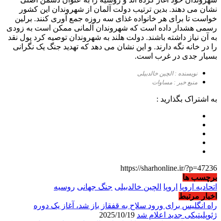
نشان می دهند. بدین ترتیب دولت آلمان از شهروندان این کشور
خواست تا برای هر خانواده غذای سه روزه جمع آوری کنند. برلین
رسمی هشدار داده است که شهروندان آلمانی ممکن است به زودی
به آن نیاز داشته باشند. دولت هلند به شهروندان توصیه کرد پول نقد
را در خانه نگه دارند. و این نشان می دهد که تهدید جنگ یک نگرانی
بسیار جدی در غرب است.
نویسنده : الچین خالدبیلی
منبع خبر : مساوات
به اشتراک بگذارید :
https://sharhonline.ir/?p=47236
برچسب ها
اتحادیه اروپا
اروپا
الچین خالدبیلی
جنگ جهانی
روسیه
اخبار مرتبط
راه انگلیس برای ورود سلاح به قفقاز باز شد، آغاز یک دوره
ژئوپلیتیکی جدید اعلام شد
2025/10/19