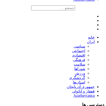
خانه
ایران
سیاسی
اجتماعی
اقتصادی
فرهنگی
سلامت
شوراها
ورزش
گردشگری
استان‌ها
جمهوری آذربایجان
قفقاز و آناتولی
Azərbaycanca
دسترسی ها