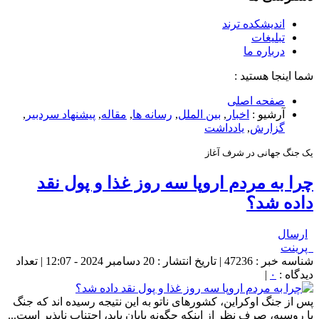
اندیشکده ترند
تبلیغات
درباره ما
شما اینجا هستید :
صفحه اصلی
آرشیو :
اخبار
,
بین الملل
,
رسانه ها
,
مقاله
,
پيشنهاد سردبير
,
گزارش
,
یادداشت
یک جنگ جهانی در شرف آغاز
چرا به مردم اروپا سه روز غذا و پول نقد
داده شد؟
ارسال
پرینت
شناسه خبر : 47236 | تاریخ انتشار : 20 دسامبر 2024 - 12:07 | تعداد
دیدگاه :
۰
|
پس از جنگ اوکراین، کشورهای ناتو به این نتیجه رسیده اند که جنگ
با روسیه، صرف نظر از اینکه چگونه پایان یابد، اجتناب ناپذیر است...