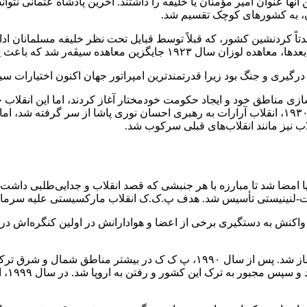
نها عنوان امیر مؤمنان یا خلیفه را داشتند. آخرین پادشاه عثمانی نت
ن، به کشورهای کوچک تقسیم شد.
ً کردنشین کشور، که قبلاً توسط قبایل تحت نظر خلیفه مسلمانان ادا
رای آزادسازی مناطق خود و ایجاد حکومت خودمختار آغاز کردند، اما این انق
رسید. انقلاب‌های کردها و تلاش‌ها برای استقلال ادامه یافت. در سال ۱۹۳۰، انقلاب آرارات به رهبر
در سال ۱۹۸۴، اولین رویارویی مسلحانه با ارتش ترکیه در شمزینان آغاز شد. ‎پس 
عبدال