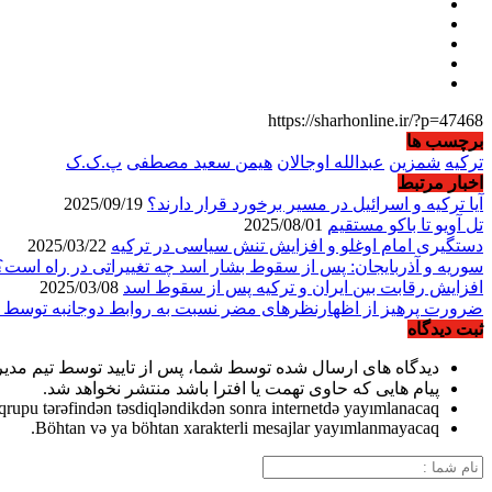
https://sharhonline.ir/?p=47468
برچسب ها
ترکیه
شمزین
عبدالله اوجالان
هیمن سعید مصطفی
پ.ک.ک
اخبار مرتبط
آیا ترکیه و اسرائیل در مسیر برخورد قرار دارند؟
2025/09/19
تل آویو تا باکو مستقیم
2025/08/01
دستگیری امام اوغلو و افزایش تنش سیاسی در ترکیه
2025/03/22
سوریه و آذربایجان: پس از سقوط بشار اسد چه تغییراتی در راه است؟
افزایش رقابت بین ایران و ترکیه پس از سقوط اسد
2025/03/08
ضرورت پرهیز از اظهارنظرهای مضر نسبت به روابط دوجانبه توسط ت
ثبت دیدگاه
دیدگاه های ارسال شده توسط شما، پس از تایید توسط تیم مدی
پیام هایی که حاوی تهمت یا افترا باشد منتشر نخواهد شد.
qrupu tərəfindən təsdiqləndikdən sonra internetdə yayımlanacaq.
Böhtan və ya böhtan xarakterli mesajlar yayımlanmayacaq.