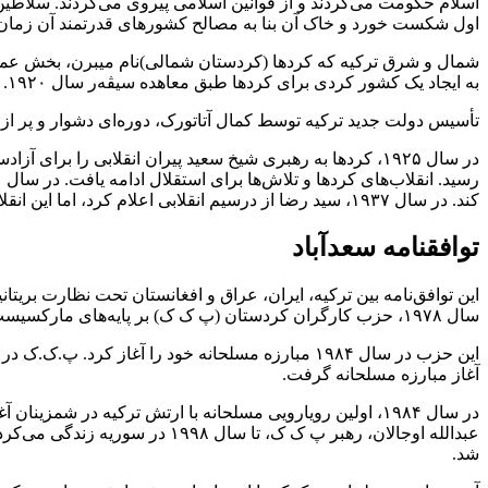
اسلام حکومت می‌کردند و از قوانین اسلامی پیروی می‌کردند. سلاطین آ
اول شکست خورد و خاک آن بنا به مصالح کشورهای قدرتمند آن زما
‎شمال و شرق ترکیه کە کردها (کردستان شمالی)نام میبرن، بخش عمدتا
به ایجاد یک کشور کردی برای کردها طبق معاهده سیڤەر سال ١٩٢٠. بعدها، معاهده لوزان سال ١٩٢٣ جایگزین معاهدە سیڤەر شد که باعث پشیمانی دولت‌هایی شد که از تأسیس دولت کردی حمایت کرده بودند.
در سال ۱۹۲۵، کردها به رهبری شیخ سعید پیران انقلابی را ب
کند. ‎در سال ۱۹۳۷، سید رضا از درسیم انقلابی اعلام کرد، اما این انقلاب نیز مانند انقلاب‌های قبلی سرکوب شد. ‎ ‎
توافقنامه سعدآباد
سال ۱۹۷۸، حزب کارگران کردستان (پ ک ک) بر پایه‌های مارکسیست-لنینیستی تأسیس شد. ‎هدف پ.ک.ک انقلاب مارکسیستی علیه سرمایه‌داری و تأسیس دولت بزرگ کردستان بود.
آغاز مبارزه مسلحانه گرفت.
شد. ‎