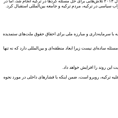
آنچه مبارزه مسلحانه پ.ک.ک را از مبارزات پیشینیانش متمایز می‌کند، این است که این مبارزه پس از دستگیری رهبرش متوقف نشد. ‎در سال ۲۰۱۳ تلاش‌هایی برای حل مسئله کردها در ترکیه انجام شد، اما در
خواستار صلح شد و از همه احزاب سیاسی در ترکیه، مردم ترکیه و جامعه بین‌المللی استقبال کرد.
ی مقابله با سرمایه‌داری و مبارزه ملی برای احقاق حقوق ملت‌های ستمدیده
وند صلح و انحلال پ.ک.ک، وضعیت کردهای ترکیه چه خواهد شد؟ پاسخ این است ‎‎انحلال پ.ک.ک مسئله ساده‌ای نیست زیرا ابعاد منطقه‌ای و بین‌المللی دارد که نه تنها
لیه ترکیه، روبرو است، ضمن اینکه با فشارهای داخلی در مورد نحوه