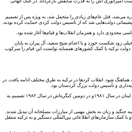
وانست امپراتوری اش را به قدرت سابقش بازگرداند. در جنگ جهانی
ره می‌شد، قتل عام‌های زیادی را متحمل شد، به ویژه پس از تصمیم
لاب خیلی زود شکست خورد و با اعدام شیخ سعید، آل پیران به پایان
ی احسان نوری پاشا از سر گرفته شد، اما دولت ترکیه با کمک کشورهای همسایه توانست این قیام را سرکوب
این توافق‌نامه بین ترکیه، ایران، عراق و افغانستان تحت نظارت بریتانیا امضا شد تا مبارزه با هر جنبشی که قصد انقلاب و جدایی‌طلبی داشت، هماهنگ شود. ‎انقلاب کردها در ترکیه به طرق مختلف ادامه یافت. در
این حزب در سال ۱۹۸۴ مبارزه مسلحانه خود را آغاز کرد. ‎پ.ک.ک در واکنش به دستگیری برخی از اعضا و هوادارانش در اولین کنگره‌اش در لبنان در سال ۱۹۸۱و در دومین کنگره‌اش در سال ۱۹۸۲ تصمیم به
از سال ۱۹۹۰، پ ک ک در بیشتر مناطق شمال و شرق ترکیه جنگید و زنان به بخش مهمی از مبارزات مسلحانه آن تبدیل شدند.
له اوجالان، رهبر پ ک ک، تا سال ۱۹۹۸ در سوریه زندگی می‌کرد و سپس مجبور به ترک این کشور و رفتن به اروپا شد. در سال ۱۹۹۹، او با کمک سازمان‌های اطلاعاتی بین‌المللی دستگیر و به ترکیه منتقل