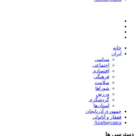
خانه
ایران
سیاسی
اجتماعی
اقتصادی
فرهنگی
سلامت
شوراها
ورزش
گردشگری
استان‌ها
جمهوری آذربایجان
قفقاز و آناتولی
Azərbaycanca
دسترسی ها