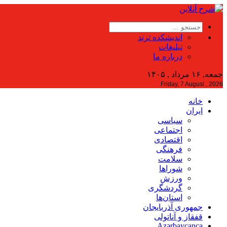
اندیشکده ترند
تبلیغات
درباره ما
جمعه, ۱۶ مرداد , ۱۴۰۵
Friday, 7 August , 2026
خانه
ایران
سیاسی
اجتماعی
اقتصادی
فرهنگی
سلامت
شوراها
ورزش
گردشگری
استان‌ها
جمهوری آذربایجان
قفقاز و آناتولی
Azərbaycanca