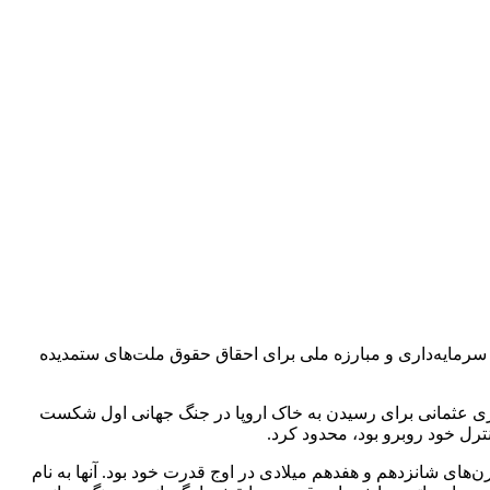
له با سرمایه‌داری و مبارزه ملی برای احقاق حقوق ملت‌های ستمدیده
د. امپراتوری عثمانی بزرگترین و قدرتمندترین قدرت در تاریخ این کشور بود. ‎تلاش‌های امپراتوری عثمانی برای رسیدن به خاک اروپا در جنگ جهانی اول شکست
ترل خود روبرو بود، محدود کرد.
ب در تاریخ به عنوان سرزمین پیرمرد از آن یاد شده است. ‎امپراتوری عثمانی در قرن‌های شانزدهم و هفدهم میلادی در اوج قدرت خود بود. آنها به نام