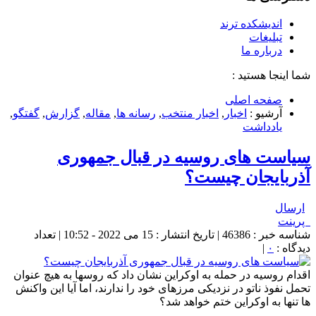
اندیشکده ترند
تبلیغات
درباره ما
شما اینجا هستید :
صفحه اصلی
آرشیو :
اخبار
,
اخبار منتخب
,
رسانه ها
,
مقاله
,
گزارش
,
گفتگو
,
یادداشت
سیاست های روسیه در قبال جمهوری
آذربایجان چیست؟
ارسال
پرینت
شناسه خبر : 46386 | تاریخ انتشار : 15 می 2022 - 10:52 | تعداد
دیدگاه :
۰
|
اقدام روسیه در حمله به اوکراین نشان داد که روسها به هیچ عنوان
تحمل نفوذ ناتو در نزدیکی مرزهای خود را ندارند، اما آیا این واکنش
ها تنها به اوکراین ختم خواهد شد؟