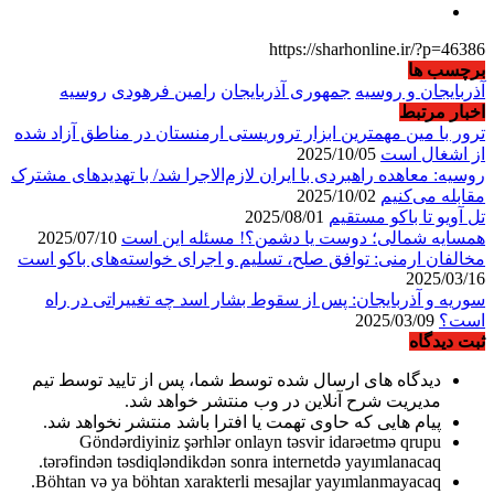
https://sharhonline.ir/?p=46386
برچسب ها
آذربایجان و روسیه
جمهوری آذربایجان
رامین فرهودی
روسیه
اخبار مرتبط
ترور با مین مهمترین ابزار تروریستی ارمنستان در مناطق آزاد شده
از اشغال است
2025/10/05
روسیه: معاهده راهبردی با ایران لازم‌الاجرا شد/ با تهدیدهای مشترک
مقابله می‌کنیم
2025/10/02
تل آویو تا باکو مستقیم
2025/08/01
همسایه شمالی؛ دوست یا دشمن؟! مسئله این است
2025/07/10
مخالفان ارمنی: توافق صلح، تسلیم و اجرای خواسته‌های باکو است
2025/03/16
سوریه و آذربایجان: پس از سقوط بشار اسد چه تغییراتی در راه
است؟
2025/03/09
ثبت دیدگاه
دیدگاه های ارسال شده توسط شما، پس از تایید توسط تیم
مدیریت شرح آنلاین در وب منتشر خواهد شد.
پیام هایی که حاوی تهمت یا افترا باشد منتشر نخواهد شد.
Göndərdiyiniz şərhlər onlayn təsvir idarəetmə qrupu
tərəfindən təsdiqləndikdən sonra internetdə yayımlanacaq.
Böhtan və ya böhtan xarakterli mesajlar yayımlanmayacaq.