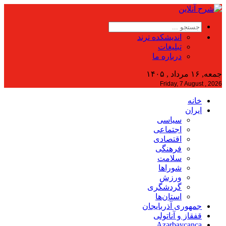
اندیشکده ترند
تبلیغات
درباره ما
جمعه, ۱۶ مرداد , ۱۴۰۵
Friday, 7 August , 2026
خانه
ایران
سیاسی
اجتماعی
اقتصادی
فرهنگی
سلامت
شوراها
ورزش
گردشگری
استان‌ها
جمهوری آذربایجان
قفقاز و آناتولی
Azərbaycanca