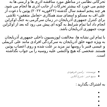
تحرکاتی نظامی در مناطق مورد مناقشه آذری ها و ارمنی ها به
چشم می خورد که بیشتر تحرکات از جانب آذری ها انجام می شود.
هر چند پنجم اسفند سال گذشته (۲۲فوریه ۲۰۲۲) پوتین با دعوت از
علی اف به مسکو و امضای سند همکاری «تعامل متفقین» تلاشی
برای کنترل جمهوری آذربایجان در زمان سرگرمی به جنگ اوکراین
انجام داد اما تمام شرایط به گونه ای پیش می رود که بعد از اوکراین
نوبت جمهوری آذربایجان باشد.
با تمام این نشانه ها، مخالفت اپوزیسیون داخلی جمهوری آذربایجان
به ویژه جبهه خلق آذربایجان به سرکردگی افرادی مانند علی کریملی
و عیسی قنبر با روسها نیز مزید بر علت شده و روی اعصاب پوتین
هستند. شخصی که هیچ واکنشی علیه روسیه را بی جواب نگذاشته
است.
نویسنده : رامین فرهودی
منبع خبر : شرح آنلاین
به اشتراک بگذارید :