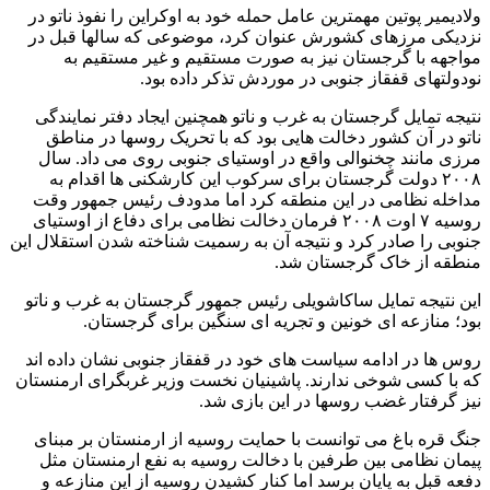
ولادیمیر پوتین مهمترین عامل حمله خود به اوکراین را نفوذ ناتو در
نزدیکی مرزهای کشورش عنوان کرد، موضوعی که سالها قبل در
مواجهه با گرجستان نیز به صورت مستقیم و غیر مستقیم به
نودولتهای قفقاز جنوبی در موردش تذکر داده بود.
نتیجه تمایل گرجستان به غرب و ناتو همچنین ایجاد دفتر نمایندگی
ناتو در آن کشور دخالت هایی بود که با تحریک روسها در مناطق
مرزی مانند چخنوالی واقع در اوستیای جنوبی روی می داد. سال
۲۰۰۸ دولت گرجستان برای سرکوب این کارشکنی ها اقدام به
مداخله نظامی در این منطقه کرد اما مدودف رئیس جمهور وقت
روسیه ۷ اوت ۲۰۰۸ فرمان دخالت نظامی برای دفاع از اوستیای
جنوبی را صادر کرد و نتیجه آن به رسمیت شناخته شدن استقلال این
منطقه از خاک گرجستان شد.
این نتیجه تمایل ساکاشویلی رئیس جمهور گرجستان به غرب و ناتو
بود؛ منازعه ای خونین و تجریه ای سنگین برای گرجستان.
روس ها در ادامه سیاست های خود در قفقاز جنوبی نشان داده اند
که با کسی شوخی ندارند. پاشینیان نخست وزیر غربگرای ارمنستان
نیز گرفتار غضب روسها در این بازی شد.
جنگ قره باغ می توانست با حمایت روسیه از ارمنستان بر مبنای
پیمان نظامی بین طرفین با دخالت روسیه به نفع ارمنستان مثل
دفعه قبل به پایان برسد اما کنار کشیدن روسیه از این منازعه و