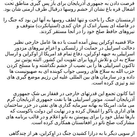
فرصت دادن به جمهوری آذربایجان برای باز پس گیری مناطق تحت
اشغال قره باغ نشان از خشم روسها درقبال طرف ارمنی شان بود.
ارمنستان جنگ را باخت و تنها لطف روسها به آنها این بود که جنگ را
در فاصله ای بسیار اندک از خان کندی (استپانکرت) متوقف و
نیروهای حافظ صلح خود را در آنجا مستقر کردند.
حالا قضیه اوکراین پیش آمده است با ده ها عامل خارجی نظیر
دخالت اسراییل در حمایت از زلنسکی و اعزام نیروهای مزدور
اسراییلی به جبهه اوکراین، دفاع تمام قد امریکا از اوکراین و ارسال
سلاح به آن و تلاش اروپا برای تقویت این کشور. البته پوتین نیز
تاکنون اسراییلی ها را بی نصیب از خشم نگذاشته و با مسلح کردن
حزب الله به سلاح های روسی جواب کوبنده ای به صهیونیست ها
داده و در سازمان های بین المللی علیه این رژیم موضع گیری های
تند و تیزی کرده است.
اما کانون تجمع این قدرتهای خارجی در قفقاز بی شک جمهوری
آذربایجان است. موتور اسراییلی ها با نفت جمهوری آذربایجان گرم
می ماند، امریکا به بهانه سرمایه گذاری های نفتی در خزر ساختمان
های اداری باکو را اشغال کرده و در نهایت این دولت باکوست که
بارها تمایل خود را برای پیوستن به ناتو اعلام و در قالب برنامه های
مشارکت صلح ناتو در افغانستان همکاری کرده است.
از سویی دیگر با به درازا کشیدن جنگ در اوکراین، هر از چندگاهی