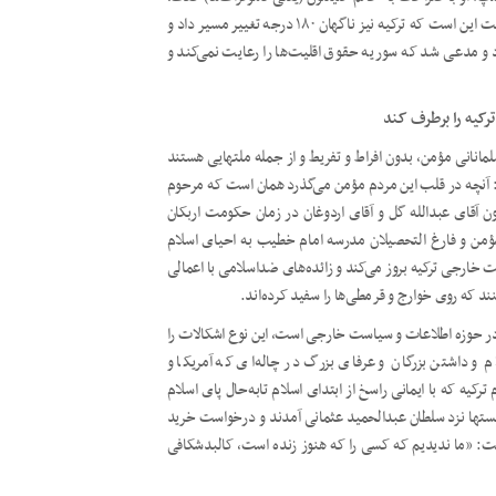
“شما در سوریه و عراق داعش را به وجود آوردید”. آنچه مورد تأسف است این است که ترکیه نیز ناگهان ۱۸۰ درجه تغییر مسیر داد و
و مدعی شد که سوریه حقوق اقلیت‌ها را رعایت نمی‌کند و
رکیه را برطرف کند
لمانانی مؤمن، بدون افراط و تفریط و از جمله ملت­هایی هستند
آنچه در قلب این مردم مؤمن می‌گذرد همان است که مرحوم
چون آقای عبدالله گل و آقای اردوغان در زمان حکومت اربکان
ؤمن و فارغ التحصیلان مدرسه امام خطیب به احیای اسلام
 خارجی ترکیه بروز می‌کند و زائده‌های ضداسلامی با اعمالی
ه روی خوارج و قرمطی‌ها را سفید کرده‌اند.
ه در حوزه اطلاعات و سیاست خارجی است، این نوع اشکالات را
ام و داشتن بزرگان و عرفای بزرگ در چاله‌ای که آمریکا و
کیه که با ایمانی راسخ از ابتدای اسلام تابه‌حال پای اسلام
ونیست­ها نزد سلطان عبدالحمید عثمانی آمدند و درخواست خرید
فت: «ما ندیدیم که کسی را که هنوز زنده است، کالبدشکافی