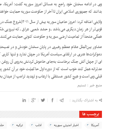
وی در ادامه سخنان خود راجع به مسائل امروز سوریه گفت: آمریکا، 
بدانند که جمهوری اسلامی ایران تا آخر از حکومت سوریه حمایت خواهد
ولایتی اضافه کرد: امروز حا
قوی‌تر از هر زمان دیگری می‌باشد ـ و حشد شعبی عراق ـ که نیرویی شگ
همگی متحداً از تمامیت ارضی سوریه و حکومت کنونی حمایت می‌کنند.
مشاور بین‌الملل مقام معظم رهبری در پایان سخنان خودش و در نصیحتی
دموکرات‌ها هنری در ارتقای سیاست آمریکا در جهان ندارد و تنها کاری ک
ای از جهان آتش جنگ برخاست به‌جای خاموش‌کردنش به‌روی آن روغن می‌
مدبّرانه عمل کند خوب است که از دوره اول حاکمیّت خود بر آن کشور پند
قبلی وی است و هیچ کشور مستقلی با ارعاب و تهدید ترامپ از میدان به
منبع خبر : تسنیم
به اشتراک بگذارید :
برچسب ها
آمریکا
اخبار امنیتی سوریه
ادلب
ترکیه
حل