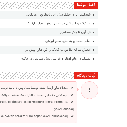
اخبار مرتبط
خودکشی برای حفظ دلار: این ژئوکالچر آمریکایی
آیا ترکیه و اسرائیل در مسیر برخورد قرار دارند؟
تل آویو تا باکو مستقیم
صلح محمدی به جای صلح ابراهیم
انحلال شاخه نظامی پ.ک.ک و افق های پیش رو
دستگیری امام اوغلو و افزایش تنش سیاسی در ترکیه
ثبت دیدگاه
دیدگاه های ارسال شده توسط شما، پس از تایید توسط 
پیام هایی که حاوی تهمت یا افترا باشد منتشر نخواهد 
 qrupu tərəfindən təsdiqləndikdən sonra internetdə
yayımlanacaq.
 ya böhtan xarakterli mesajlar yayımlanmayacaq.