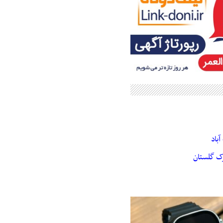
باد
رک گلستان