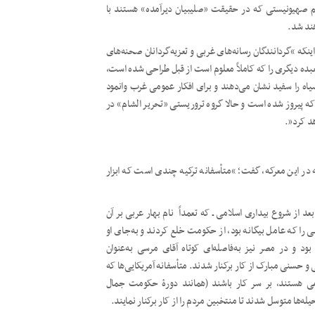
م صهیونیستی که در حقیقت «صلیبیان دیرآمده» هستند با
ند شد.
نکه “گردانندگان رسانه‌های غربی و تعزیه‌­گردانان صحنه‌­های
شعبده دیگری را که کاملاً معلوم است از قبل طراحی شده است،
یاه را سفید نشان می‌دهند و برای افکار عمومی غرب وانمود
که پیروز شده است و حالا گروه تروریستی «تحریر الشام» در
هد کرد”.
 در این معرکه، گفت؛ “متأسفانه ترکیه چندی است که ابزار
د از شروع بیداری اسلامی ـ که تعمداً نام بهار عربی بر آن
 را که عامل بیگانه بود، از حکومت خلع کردند و به‌جای او
د و در مصر نیز به‌فاصله‌ای کوتاه آقای مرسی به‌عنوان
و حسنی مبارک از کار برکنار شدند. متأسفانه آمریکایی‌ها که
می هستند، بر سر کار باشند (همانند دورۀ حکومت جمال
ه‌ها متوسل شدند تا منتخبین مردم را از کار برکنار نمایند.