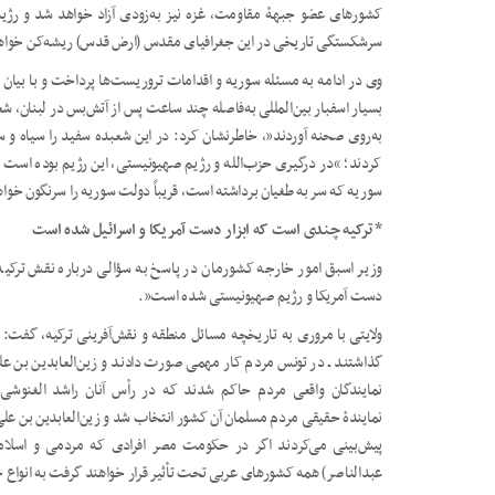
کشورهای عضو جبهۀ مقاومت، غزه نیز به‌زودی آزاد خواهد شد و رژی
سرشکستگی تاریخی در این جغرافیای مقدس (ارض قدس) ریشه‌­کن خواه
وی در ادامه به مسئله سوریه و اقدامات تروریست‌ها پرداخت و با بیان ای
بسیار اسف­بار بین­‌المللی به‌فاصله چند ساعت پس از آتش‌بس در لبنان، 
به‌روی صحنه آوردند”، خاطرنشان کرد: در این شعبده سفید را سیاه و س
کردند؛ “در درگیری حزب‌الله و رژیم صهیونیستی، این رژیم بوده است 
سوریه که سر به طغیان برداشته است، قریباً دولت سوریه را سرنگون خوا
* ترکیه چندی است که ابزار دست آمریکا و اسرائیل شده است
وزیر اسبق امور خارجه کشورمان در پاسخ به سؤالی درباره نقش ترکیه
دست آمریکا و رژیم صهیونیستی شده است”.
ولایتی با مروری به تاریخچه مسائل منطقه و نقش‌آفرینی ترکیه، گفت: بع
گذاشتند ـ در تونس مردم کار مهمی صورت دادند و زین‌العابدین بن علی
نمایندگان واقعی مردم حاکم شدند که در رأس آنان راشد الغنوشی بو
نمایندۀ حقیقی مردم مسلمان آن کشور انتخاب شد و زین‌العابدین بن علی 
پیش‌­بینی می‌کردند اگر در حکومت مصر افرادی که مردمی و اسلا
عبدالناصر) همه کشورهای عربی تحت تأثیر قرار خواهند گرفت به انواع حیل