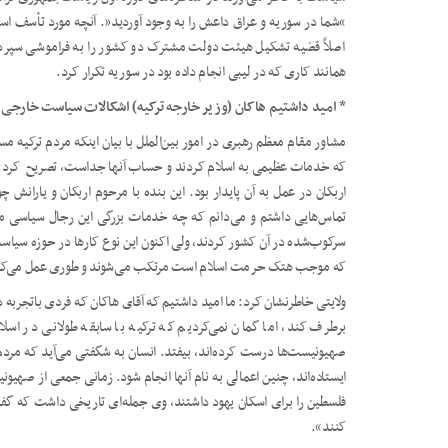
اصلاً قضیه تشکیل هیئت دولت مشترک دو کشور را به فراموشی سپرد 
همانند کاری که در لیبی انجام داده بود در سوریه تکرار کرد.
* امید داشتیم هاکان (وزیر خارجه ترکیه) اشکالات سیاست خارجی ت
مشاور مقام معظم رهبری در امور بین‌الملل با بیان اینکه مردم ترکیه مس
که خدمات عظیمی به اسلام کردند و حساب آنها جداست، تصریح کرد: 
اربکان در عمل به آن پایدار بود. این بنده با مرحوم اربکان و یارانش 
تماس‌هایی داشتم و می­‌دانم که چه خدمات بزرگی این رجال سیاسی م
سرکوب‌شده در آن کشور کردند، ولی اکنون این نوع کارها در حوزه سیاست
که موجب هتک حرمت اسلام است مرتکب می‌شوند و طوری عمل می‌کنند ک
ولایتی خاطرنشان کرد: ما امید داشتیم که آقای هاکان که فردی باتجرب
برطرف کند، اما گمان نمی­‌کردیم که ترکیه با سابقه طولانی در اسل
صهیونیست‌ها درست کرده‌اند، بیفتد. انسان به شگفتی می‌آید که مردم تر
ایستاده­‌اند، چنین اعمالی به نام آنها انجام شود. زمانی جمعی از صهی
فلسطین را برای اسکان یهود داشتند، وی جمله­‌ای تاریخی داشت که گ
کنند».