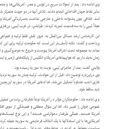
وی ادامه داد: بعد از تحولات سریع در تونس و مصر، آمریکایی‌ها و مت
سایر نقاط جهان اقداماتی انجام دادند. تلاش آنها در دو جهت متمرکز 
اسد. قذافی چون پشتوانه داخلی و خارجی نداشت به‌سرکردگی آمریکا و 
عملاً لیبی را به سه قسمت تجزیه کردند: طرابلس، در غرب لیبی، بن‌غاز
این کارشناس ارشد مسائل بین‌الملل به مرور نقش غلط ترکیه و همراهی 
پرداخت و گفت: نکته تأسف‌بار این است که حکومت ترکیه برای این که ا
نماند به مجموعه تحت اشراف آمریکا پیوست و شروع به موضع‌گیری و اقدام
زمان به‌یاد داریم که هواپیماهای آمریکا و انگلیس از پایگاه‌های ازمیر و ا
ولایتی گفت: بعد از ماجرای لیبی، نوبت به سوریه رسیده بود.
وی دراین‌باره توضیح داد: قبل از این حوادث، ترکیه چنان به سوریه
غازی انتب متناوباً تشکیل می‌شد، اما ادعای آمریکا در سوریه این‌چنین
باید ساقط شود.
وی ادامه داد: حکومت­گران مؤثر در آمریکا نوعاً تفکرشان براساس تحلیل
عمومی جهان را تغییر داد، امّا این سؤال منطقی و همیشگی از سوی افکار 
آمریکا هستند، همگی طرفدار دموکراسی هستند؟ و این نوع تمسک‌های آنه
آمریکایی­‌ها با این استدلال­ها با یک ائتلاف فرمایشی به سوریه حمله ک
سیاست به‌خاطر می‌آورند در مناظره‌­های دوره اول ریاست‌جمهوری ترا