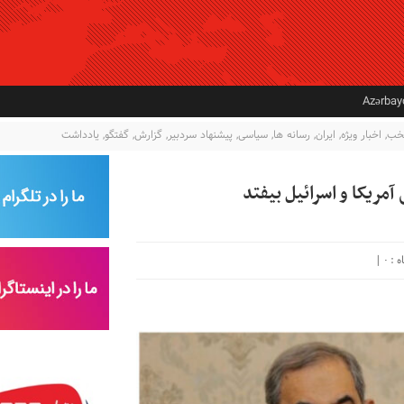
Azərba
تخب
,
اخبار ویژه
,
ایران
,
رسانه ها
,
سیاسی
,
پيشنهاد سردبير
,
گزارش
,
گفتگو
,
یادداشت
آمریکا و اسرائیل بیفتد
|
۰