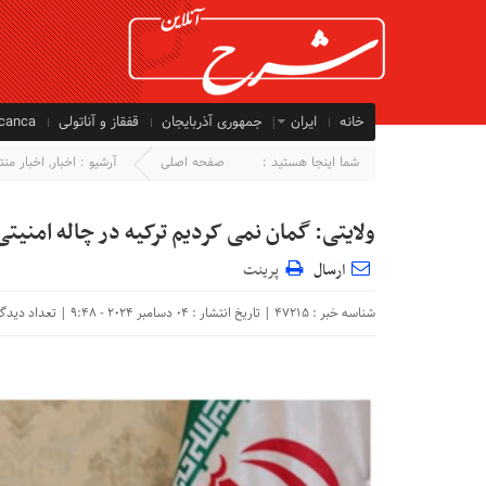
خانه
ایران
جمهوری آذربایجان
قفقاز و آناتولی
ycanca
شما اینجا هستید :
صفحه اصلی
آرشیو :
اخبار
,
اخبار من
ولایتی: گمان نمی کردیم ترکیه در چاله امنیتی 
ارسال
پرینت
شناسه خبر : 47215 | تاریخ انتشار : 04 دسامبر 2024 - 9:48 | تعداد دیدگاه :