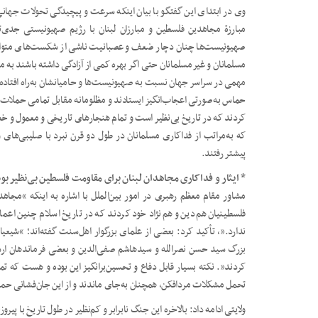
وی در ابتدای این گفتگو با بیان اینکه سرعت و پیچیدگی تحولات جها
مبارزۀ مجاهدین فلسطین و مبارزان لبنان با رژیم صهیونیستی جدی‌تر،
صهیونیست‌ها چنان دچار ضعف و عصبانیت ناشی از شکست‌های متوالی شد
مسلمانان و غیرمسلمانان حتی اگر بهره کمی از آزادگی داشته باشند به م
مهمی در سراسر جهان نسبت به صهیونیست‌ها و حامیانشان به‌راه افتا
حماس به‌صورتی اعجاب‌انگیز ایستادند و مظلومانه مقابل تمامی حملات
کردند که در تاریخ بی‌نظیر است و تمام هنجارهای تاریخی و معمول و خ
پیشتر رفتند.
* ایثار و فداکاری مجاهدان لبنان برای مقاومت فلسطین بی‌نظیر بو
مشاور مقام معظم رهبری در امور بین‌الملل با اشاره به اینکه “مجا
فلسطینیان هم‌دین و هم‌نژاد خود کردند که در تاریخ اسلام چنین اعم
ندارد.”، تأکید کرد: بعضی از علمای بزرگوار اهل‌سنت گفته‌اند؛ “شیعیان 
بزرگ سید حسن نصرالله و سیدهاشم صفی‌الدین و بعضی فرماندهان ارشد 
کردند”. نکته بسیار قابل دفاع و تحسین‌برانگیز این بوده و هست که تما
تحمل مشکلات مردافکن، همچنان به‌جای ماندند و از این جان‌فشانی حم
ولایتی ادامه داد: بالاخره این جنگ نابرابر و کم‌نظیر در طول تاریخ با پیرو