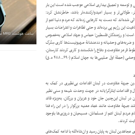
نی و توسعه و تعمیق بیداری اسلامی موجب شده است این بار
 طولانی‌تر و بسیار امیدوارکننده‌تر باشد، خاطرنشان کرد:
ه‌اند که دست به کارهایی زده‌­اند که مردم دنیا اعم از
اهیت این رژیم پی برده‌اند و حتی تظاهرات و اعتراضات بسیار
ساعت هوشمند MRG مدل M-ultra3
ده است؛ و رزمندگان فلسطین؛ حماس و جهاد اسلامی به‌خصوص
 و ضربه‌های وحشیانه و ددمنشانۀ صهیونیست‌ها کاری سِتُرگ
طوط قرمز مقاومت و دفاع را شکستند و کاری کردند کارستان،
که به‌مراتب از فداکاری مسلمانان در طول دو قرن نبرد با صلیبی‌های وحشی (حملۀ اول صلیبی‌ها به جهان اسلام (۶۹۰ ـ ۴۸۸ ه.ق)
د
هدین جبهۀ مقاومت در لبنان اقدامات بی‌نظیری در کمک به
ال و اقدامات ایثارگرایانه در جهت وحدت شیعه و سنی نظیر
در لبنان این‌چنین جان خود و عزیزان و بزرگان، به‌‌ویژه قائد
جبهۀ مقاومت مانند عماد مغنیه بزرگوار را در این راه فدا
م مردم لبنان اعم از مسلمانان، مسیحیان و دروزی‌ها باوجود
ایت کردند.
زی مجاهدین لبنان به پایان رسید و ان‌شاءالله با ادامه کمک­‌های