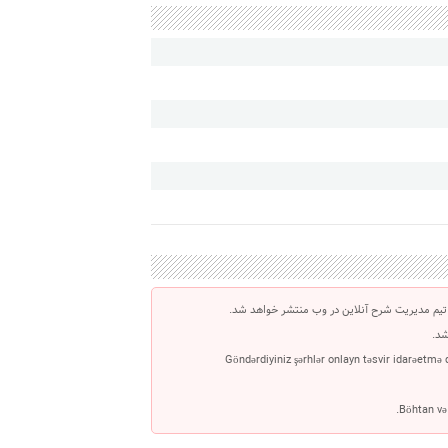
تیم مدیریت شرح آنلاین در وب منتشر خواهد شد.
شد.
Göndərdiyiniz şərhlər onlayn təsvir idarəetmə
Böhtan və