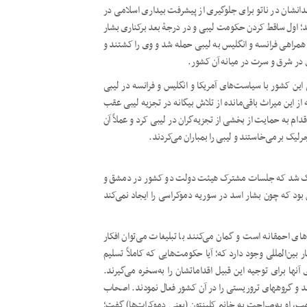
حدانشان در ناتو برای جلوگیری از پیشرفت بیداری اسلامی در
شد؛ اول ساقط کردن حکومت لیبی و در درجۀ بعد برکناری بشار
همراهی فرانسه و انگلیس به لیبی حمله شد و وی را کشتند و
ی در شرق و سرت در میانه آن کشور.
این کشور با سیاست‌های آمریکا و انگلیس و فرانسه در لیبی
ز این میراث باقی‌مانده از تلاش بیگانه در تجزیه لیبی عقب
 به حمایت از بخشی از تجزیه‌­گران در لیبی کرد و عملاً آن
ینجرلیک برمی‌خاستند و لیبی را بمباران می‌کردند.
 نزدیک شد که جلسات مشترک هیئت دولت دو کشور در دمشق و
 بود که چون بشار اسد در سوریه دموکراسی را ایجاد نمی‌کند
‌های احمقانه است و گمان می‌کنند با تبلیغات می‌توان افکار
بین‌المللی وجود دارد که؛ آیا حکومت­‌هایی که کاملاً تسلیم
ا برای توجیه این قبیل اقداماتشان را به‌سخره می­‌گیرند.
ردند و گروههای تروریستی را در آن کشور فعال نمودند. اصحاب
مپ، او به‌صراحت به خانم کلینتون (یعنی دموکرات‌ها) گفت؛