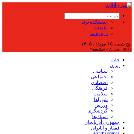
اندیشکده ترند
تبلیغات
درباره ما
پنج شنبه, ۱۵ مرداد , ۱۴۰۵
Thursday, 6 August , 2026
خانه
ایران
سیاسی
اجتماعی
اقتصادی
فرهنگی
سلامت
شوراها
ورزش
گردشگری
استان‌ها
جمهوری آذربایجان
قفقاز و آناتولی
Azərbaycanca