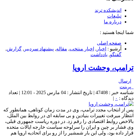
اندیشکده ترند
تبلیغات
درباره ما
شما اینجا هستید :
صفحه اصلی
آرشیو :
اخبار
,
اخبار منتخب
,
مقاله
,
پيشنهاد سردبير
,
گزارش
,
گفتگو
,
یادداشت
ترامپ، وحشت اروپا
ارسال
پرینت
شناسه خبر : 47408 | تاریخ انتشار : 04 مارس 2025 - 12:01 | تعداد
دیدگاه :
۰
|
پس از انتخاب مجدد ترامپ، وی در مدت زمان کوتاهی، همانطور که
انتظار میرفت تغییرات بنیادین و بی سابقه ای در روابط بین الملل،
بالاخص روابط اقتصادی را رقم زد. در دوره ریاست جمهوری قبلی،
وی فشار بر چین و ایران را سرلوحه سیاست خارجه ایالات متحده
قرار داده بود، ولی این بار شمشیر را از رو برای اتحادیه اروپا هم