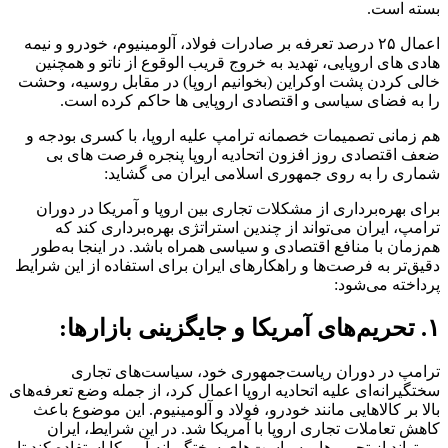
بسته است.
اعمال ۲۵ درصد تعرفه بر صادرات فولاد، آلومینیوم، خودرو و نیمه
هادی های اروپایی، تهدید به خروج قریب الوقوع از ناتو و همچنین
خالی کردن پشت اوکراین (بخوانیم اروپا) در مقابل روسیه، وحشت
را به فضای سیاسی و اقتصادی اروپایی ها حاکم کرده است.
هم زمانی تصمیمات خصمانه ترامپ علیه اروپا، با کسری بودجه و
ضعف اقتصادی روز افزون اتحادیه اروپا پنجره فرصت های بی
شماری را به روی جمهوری اسلامی ایران می گشاید:
برای بهره‌برداری از مشکلات تجاری بین اروپا و آمریکا در دوران
ترامپ، ایران می‌تواند از چندین استراتژی بهره‌برداری کند که
هم‌زمان با منافع اقتصادی و سیاسی همراه باشد. در اینجا به‌طور
دقیق‌تر به فرصت‌ها و راهکارهای ایران برای استفاده از این شرایط
پرداخته می‌شود:
۱. تحریم‌های آمریکا و جایگزینی بازارها:
ترامپ در دوران ریاست‌جمهوری خود، سیاست‌های تجاری
سختگیرانه‌ای علیه اتحادیه اروپا اعمال کرد، از جمله وضع تعرفه‌های
بالا بر کالاهایی مانند خودرو، فولاد و آلومینیوم. این موضوع باعث
کاهش تعاملات تجاری اروپا با آمریکا شد. در این شرایط، ایران
می‌تواند از تحریم‌ها و سیاست‌های سختگیرانه آمریکا استفاده کند تا