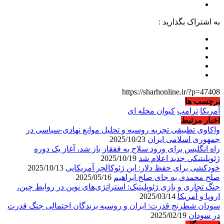
به اشتراک بگذارید :
https://sharhonline.ir/?p=47408
برچسب ها
آمریکا
ترامپ
کیوان محله ای
اخبار مرتبط
واکاوی تطبیقی تجربه روسیه و تحلیل موانع نهادی-سیاسی در
جمهوری اسلامی ایران
2025/10/23
راه انگلیس برای ورود سلاح به قفقاز باز شد، آغاز یک دوره
ژئوپلیتیکی جدید اعلام شد
2025/10/19
خودکشی برای حفظ دلار: این ژئوکالچر آمریکایی
2025/10/13
صلح محمدی به جای صلح ابراهیم
2025/05/16
جنگ تجاری و بازی ژئوپلیتیک: استراتژی‌های نوین در روابط چین،
اروپا و آمریکا
2025/03/14
سودان شطرنج قدرت: ایران و روسیه برندگان احتمالی جنگ قدرت
در سودان
2025/02/19