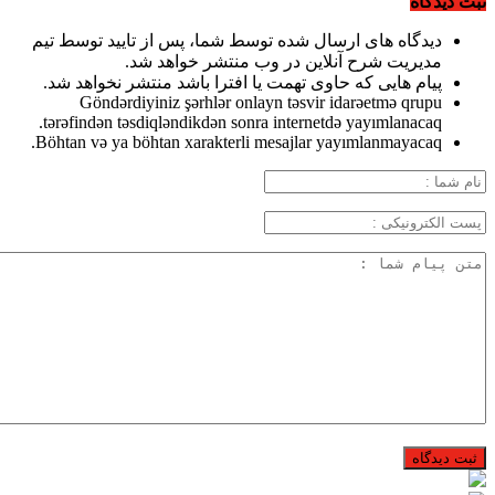
ثبت دیدگاه
دیدگاه های ارسال شده توسط شما، پس از تایید توسط تیم
مدیریت شرح آنلاین در وب منتشر خواهد شد.
پیام هایی که حاوی تهمت یا افترا باشد منتشر نخواهد شد.
Göndərdiyiniz şərhlər onlayn təsvir idarəetmə qrupu
tərəfindən təsdiqləndikdən sonra internetdə yayımlanacaq.
Böhtan və ya böhtan xarakterli mesajlar yayımlanmayacaq.