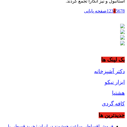
استانبول و نیز آنکارا تجمع کردند.
8
7
6
5
4
3
2
1
صفحه پایانی
بک لینک ها
دکتر آشپزخانه
ابزار نیکو
هشتیا
کافه گردی
جديدترين ها
فروش اقساطی ساعت هوشمند در ایران | خرید قسطی با