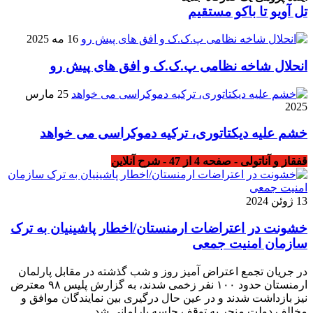
تل آویو تا باکو مستقیم
16 مه 2025
انحلال شاخه نظامی پ.ک.ک و افق های پیش رو
25 مارس
2025
خشم علیه دیکتاتوری، ترکیه دموکراسی می خواهد
قفقاز و آناتولی - صفحه 4 از 47 - شرح آنلاین
13 ژوئن 2024
خشونت در اعتراضات ارمنستان/اخطار پاشینیان به ترک
سازمان امنیت جمعی
در جریان تجمع اعتراض آمیز روز و شب گذشته در مقابل پارلمان
ارمنستان حدود ۱۰۰ نفر زخمی شدند، به گزارش پلیس ۹۸ معترض
نیز بازداشت شدند و در عین حال درگیری بین نمایندگان موافق و
مخالف دولت منجر به توقف جلسه پارلمانی شد.