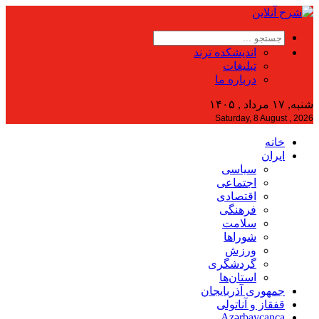
اندیشکده ترند
تبلیغات
درباره ما
شنبه, ۱۷ مرداد , ۱۴۰۵
Saturday, 8 August , 2026
خانه
ایران
سیاسی
اجتماعی
اقتصادی
فرهنگی
سلامت
شوراها
ورزش
گردشگری
استان‌ها
جمهوری آذربایجان
قفقاز و آناتولی
Azərbaycanca