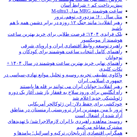
پیش‌پرداخت کم + شرایط آسان
ساعت هوشمند MRG مدل M-ultra3
مثل سال ۶۰؛ مزدوری، توهم، ترور
رهبر انقلاب: مانند جنگ ۱۲ روزه در برابر دشمن همه با هم
باشید
بلک فرایدی ۱۴۰۴؛ فرصت طلایی برای خرید بهترین ساعت
هوشمند از موبیکسور
راهبرد توسعه روابط اقتصادی ایران و اروپای شرقی
راهنمای کامل انتخاب ساعت هوشمند برای کودکان و
نوجوانان
راهنمای نهایی خرید بهترین ساعت هوشمند در سال ۱۴۰۴ +
نکات کلیدی
واکاوی تطبیقی تجربه روسیه و تحلیل موانع نهادی-سیاسی در
جمهوری اسلامی ایران
رهبر انقلاب: جوانان ایران می توانند بر قله ها بایستند
راه انگلیس برای ورود سلاح به قفقاز باز شد، آغاز یک دوره
ژئوپلیتیکی جدید اعلام شد
خودکشی برای حفظ دلار: این ژئوکالچر آمریکایی
ترور با مین مهمترین ابزار تروریستی ارمنستان در مناطق
آزاد شده از اشغال است
روسیه: معاهده راهبردی با ایران لازم‌الاجرا شد/ با تهدیدهای
مشترک مقابله می‌کنیم
همگرایی اقتصادی آذربایجان، ترکیه و اسرائیل؛ پیامدها و